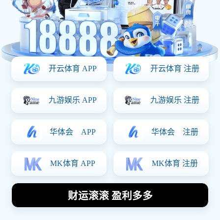
武汉足球明星赛线下售票开
启球迷热情高涨期待精彩对
决
2026-02-05
1
分享
武汉足球明星赛的线下售票正式开启，吸引了众多球迷的关
注与期待。作为一项备受瞩目的体育盛事，这场比赛不仅将
汇聚国内外知名球星，还为武汉的足球文化注入新的活力。
球迷们的热情高涨，各种宣传活动不断推向高潮，整个城市
弥漫着浓厚的足球氛围。本文将从赛事背景、明星阵容、球
迷互动和对城市影响四个方面，对武汉足球明星赛进行详细