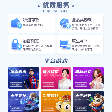
阐述，展现这场盛会的独特魅力与深远意义。
1、赛事背景及意义
武汉作为中国中部的重要城市，近年来在各类体育活动中逐
渐崭露头角。足球运动在这里也经历了快速发展，越来越多
的人开始关注并参与其中。此次足球明星赛的举办，不仅是
对本地足球氛围的一次提升，更是对青年一代鼓励参与体育
活动的重要契机。
承办这场比赛的是武汉市政府与相关体育组织，他们希望通
过这一平台，为更多年轻人提供接触顶级足球的机会。这种
赛事不仅能促进当地经济的发展，也能增强市民的集体意
识，从而进一步丰富城市文化生活。
此外，此次明星赛还致力于推动公益事业的发展，将部分票
款捐赠给青少年足球培训项目，以支持未来足球人才的培
养。这种结合既体现了社会责任感，也展示了现代体育赛事
更深层次的价值追求。