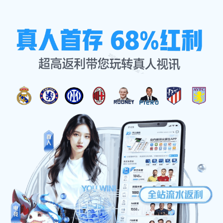
行业资讯
首页
行业资讯